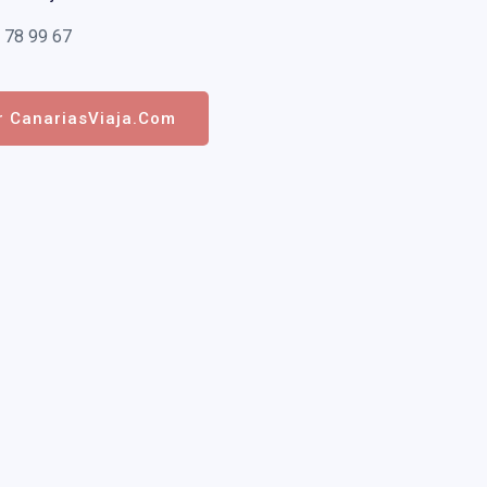
 78 99 67
r CanariasViaja.com