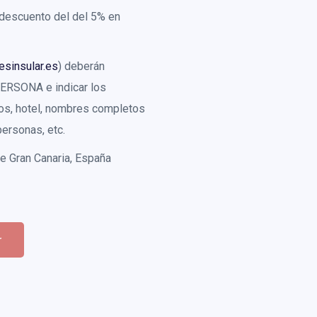
 descuento del del 5% en
sinsular.es
) deberán
PERSONA e indicar los
tos, hotel, nombres completos
ersonas, etc.
de Gran Canaria, España
r